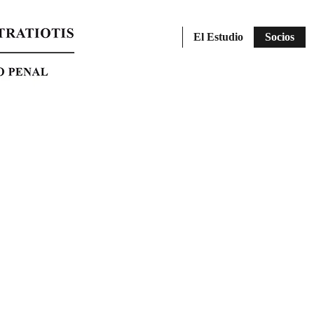
El Estudio
Socios
ALFREDO HUBER
Abogado
(UBA)
Especialista
en
Derecho
Penal
(UA)