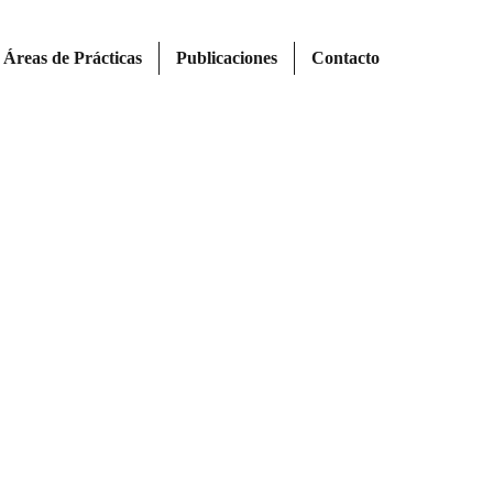
Áreas de Prácticas
Publicaciones
Contacto
DIEGO STRATIOTIS
Abogado
(UCA)
Especialista
en
Derecho
Penal
(UBA)