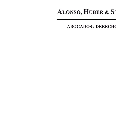
JUAN PABLO ALONSO
Abogado
(UBA)
Doctor
en
Derecho
(Pompeu
Fabra,
Barcelona)